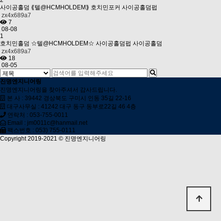
2
사이공홀덤 ⟪텔@HCMHOLDEM⟫ 호치민포커 사이공홀덤펍
zx4x689a7
7
08-08
1
호치민홀덤 ☆텔@HCMHOLDEM☆ 사이공홀덤펍 사이공홀덤
zx4x689a7
18
08-05
진명엔지니어링
진명엔지니어링을 찾아주셔서 감사드립니다.
본 사 : 39442 경상북도 구미시 인동 35길 22-16
대구사무실 : 41242 대구 동구 동부로22길 46 4층
연락처 : 053-755-0011
Email : jm0011c@hanmail.net
팩스번호 : 053) 755-0111
Copyright 2019-2021 ©
진명엔지니어링