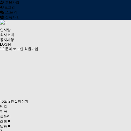
회원가입
로그인
1:1문의
접속자
1
인사말
회사소개
공지사항
LOGIN
1:1문의
로그인
회원가입
Total 2건
1 페이지
번호
제목
글쓴이
조회
날짜